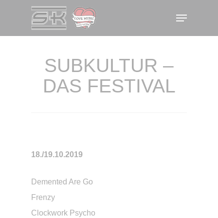
Skip
Menu
to
main
content
SUBKULTUR –
DAS FESTIVAL
18./19.10.2019
Demented Are Go
Frenzy
Clockwork Psycho