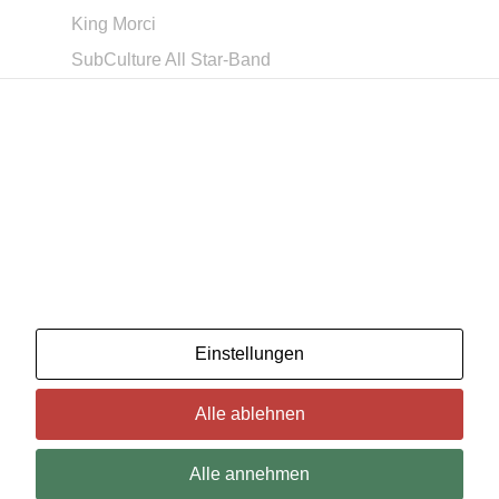
King Morci
SubCulture All Star-Band
The Rusty Robots
Blue Rockin‘
Wir benutzenCookies. Wenn Sie das für in Ordnung
Paddlecell
halten, klicken Sie einfach auf "Alle akzeptieren". Sie
können auch auswählen, welche Art von Cookies Sie
and many more!
möchten, indem Sie auf "Einstellungen" klicken.
Lesen Sie unsere Cookie-Richtlinien
Einstellungen
Alle ablehnen
Alle annehmen