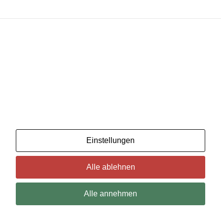
Wir benutzenCookies. Wenn Sie das für in Ordnung
halten, klicken Sie einfach auf "Alle akzeptieren". Sie
können auch auswählen, welche Art von Cookies Sie
möchten, indem Sie auf "Einstellungen" klicken.
Lesen Sie unsere Cookie-Richtlinien
Einstellungen
Alle ablehnen
Alle annehmen