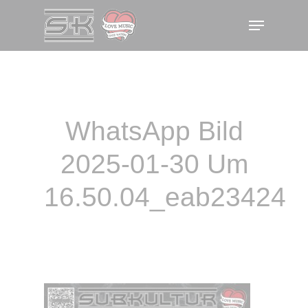
Skip
Menu
to
main
content
WhatsApp Bild
2025-01-30 Um
16.50.04_eab23424