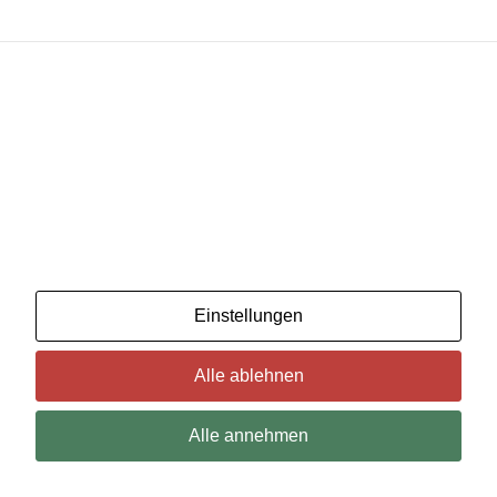
Wir benutzenCookies. Wenn Sie das für in Ordnung
halten, klicken Sie einfach auf "Alle akzeptieren". Sie
können auch auswählen, welche Art von Cookies Sie
möchten, indem Sie auf "Einstellungen" klicken.
Lesen Sie unsere Cookie-Richtlinien
Einstellungen
Alle ablehnen
Alle annehmen