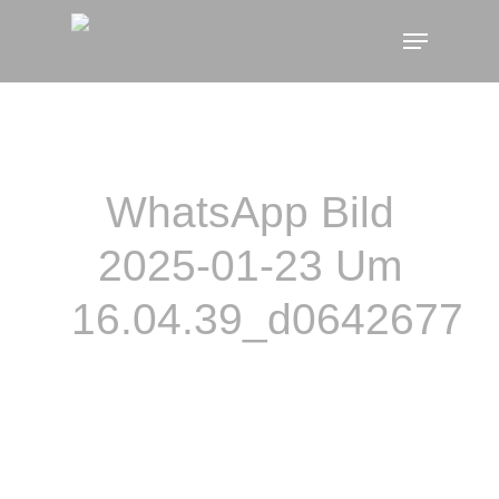
Skip
Menu
to
main
content
WhatsApp Bild
2025-01-23 Um
16.04.39_d0642677