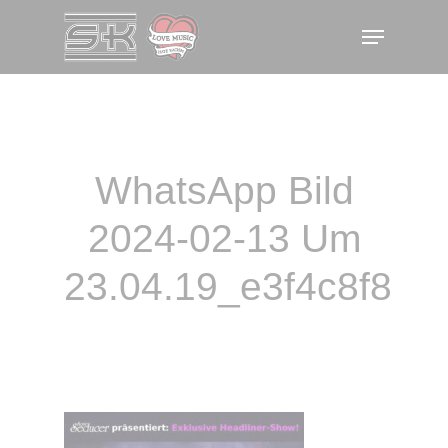
Skip
Menu
to
main
content
WhatsApp Bild
2024-02-13 Um
23.04.19_e3f4c8f8