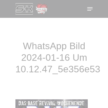
Skip
Menu
to
main
content
WhatsApp Bild
2024-01-16 Um
10.12.47_5e356e53