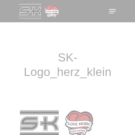
Skip
Menu
to
main
content
SK-
Logo_herz_klein