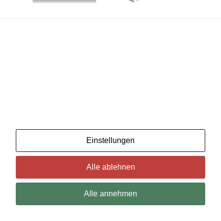
Wir benutzenCookies. Wenn Sie das für in Ordnung
halten, klicken Sie einfach auf "Alle akzeptieren". Sie
können auch auswählen, welche Art von Cookies Sie
möchten, indem Sie auf "Einstellungen" klicken.
Lesen Sie unsere Cookie-Richtlinien
Einstellungen
Alle ablehnen
Alle annehmen