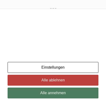
Wir benutzenCookies. Wenn Sie das für in Ordnung
halten, klicken Sie einfach auf "Alle akzeptieren". Sie
können auch auswählen, welche Art von Cookies Sie
möchten, indem Sie auf "Einstellungen" klicken.
Lesen Sie unsere Cookie-Richtlinien
Einstellungen
Alle ablehnen
Alle annehmen