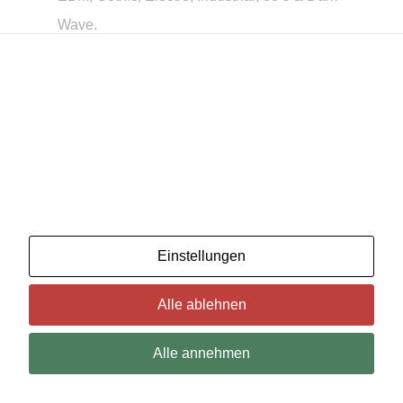
Wave.
All styles of dark music!
Wir benutzenCookies. Wenn Sie das für in Ordnung
halten, klicken Sie einfach auf "Alle akzeptieren". Sie
können auch auswählen, welche Art von Cookies Sie
möchten, indem Sie auf "Einstellungen" klicken.
Lesen Sie unsere Cookie-Richtlinien
Einstellungen
Alle ablehnen
Alle annehmen