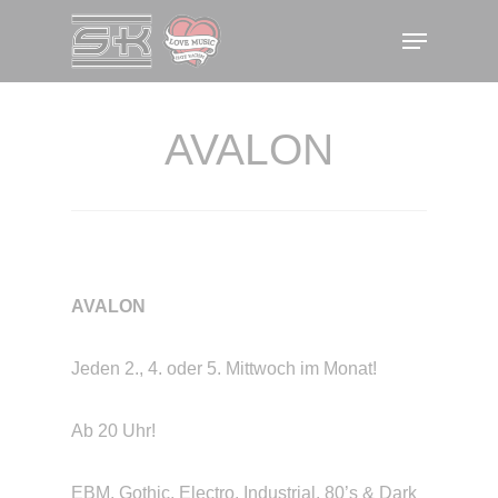
Skip
Menu
to
main
content
AVALON
AVALON
Jeden 2., 4. oder 5. Mittwoch im Monat!
Ab 20 Uhr!
EBM, Gothic, Electro, Industrial, 80’s & Dark