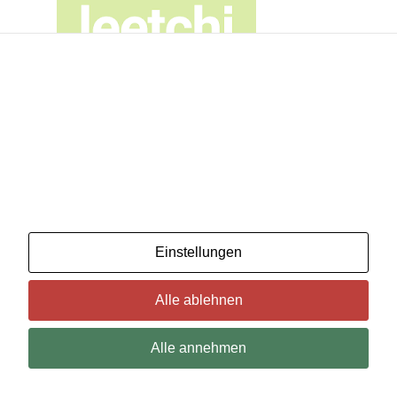
Wir benutzenCookies. Wenn Sie das für in Ordnung
halten, klicken Sie einfach auf "Alle akzeptieren". Sie
können auch auswählen, welche Art von Cookies Sie
möchten, indem Sie auf "Einstellungen" klicken.
Lesen Sie unsere Cookie-Richtlinien
Einstellungen
Alle ablehnen
Alle annehmen