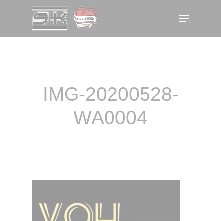
Skip
Menu
to
main
content
IMG-20200528-
WA0004