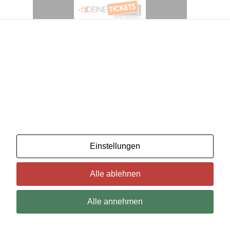
Wir benutzenCookies. Wenn Sie das für in Ordnung
halten, klicken Sie einfach auf "Alle akzeptieren". Sie
können auch auswählen, welche Art von Cookies Sie
möchten, indem Sie auf "Einstellungen" klicken.
Lesen Sie unsere Cookie-Richtlinien
deinetickets
Einstellungen
Alle ablehnen
Alle annehmen