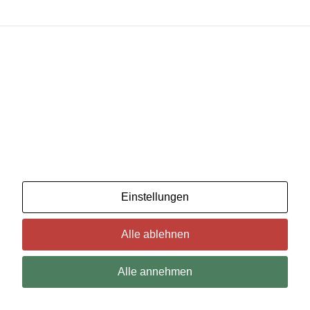
Wir benutzenCookies. Wenn Sie das für in Ordnung
halten, klicken Sie einfach auf "Alle akzeptieren". Sie
können auch auswählen, welche Art von Cookies Sie
möchten, indem Sie auf "Einstellungen" klicken.
Lesen Sie unsere Cookie-Richtlinien
Einstellungen
Alle ablehnen
Alle annehmen