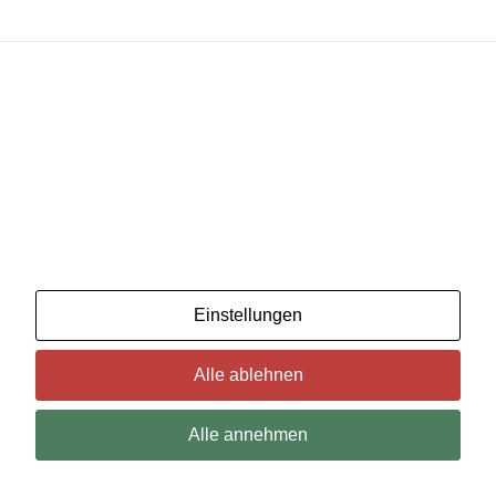
Wir benutzenCookies. Wenn Sie das für in Ordnung
halten, klicken Sie einfach auf "Alle akzeptieren". Sie
können auch auswählen, welche Art von Cookies Sie
möchten, indem Sie auf "Einstellungen" klicken.
Lesen Sie unsere Cookie-Richtlinien
Einstellungen
Alle ablehnen
Alle annehmen