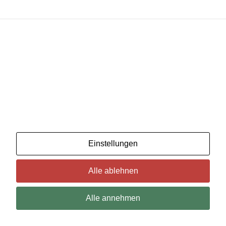
Wir benutzenCookies. Wenn Sie das für in Ordnung
halten, klicken Sie einfach auf "Alle akzeptieren". Sie
können auch auswählen, welche Art von Cookies Sie
möchten, indem Sie auf "Einstellungen" klicken.
Lesen Sie unsere Cookie-Richtlinien
Einstellungen
Alle ablehnen
Alle annehmen