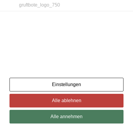
gruftbote_logo_750
Wir benutzenCookies. Wenn Sie das für in Ordnung
halten, klicken Sie einfach auf "Alle akzeptieren". Sie
können auch auswählen, welche Art von Cookies Sie
möchten, indem Sie auf "Einstellungen" klicken.
Lesen Sie unsere Cookie-Richtlinien
Einstellungen
Alle ablehnen
Alle annehmen